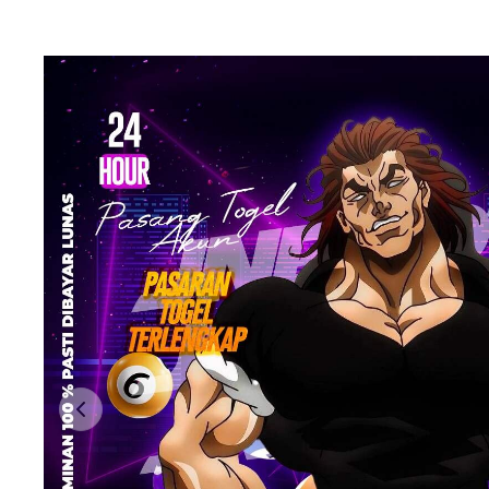
Previous slide