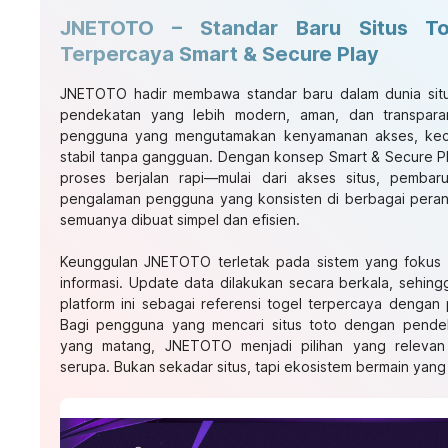
JNETOTO – Standar Baru Situs To
Terpercaya Smart & Secure Play
JNETOTO hadir membawa standar baru dalam dunia situ
pendekatan yang lebih modern, aman, dan transparan
pengguna yang mengutamakan kenyamanan akses, kece
stabil tanpa gangguan. Dengan konsep Smart & Secure 
proses berjalan rapi—mulai dari akses situs, pembar
pengalaman pengguna yang konsisten di berbagai perang
semuanya dibuat simpel dan efisien.
Keunggulan JNETOTO terletak pada sistem yang fokus
informasi. Update data dilakukan secara berkala, sehi
platform ini sebagai referensi togel terpercaya dengan p
Bagi pengguna yang mencari situs toto dengan pendek
yang matang, JNETOTO menjadi pilihan yang relevan
serupa. Bukan sekadar situs, tapi ekosistem bermain yan