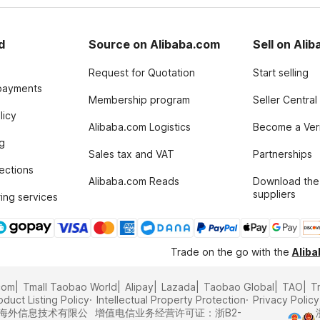
d
Source on Alibaba.com
Sell on Ali
Request for Quotation
Start selling
payments
Membership program
Seller Central
licy
Alibaba.com Logistics
Become a Veri
g
Sales tax and VAT
Partnerships
tections
Alibaba.com Reads
Download the
suppliers
ing services
Trade on the go with the
Alib
com
Tmall Taobao World
Alipay
Lazada
Taobao Global
TAO
T
oduct Listing Policy
Intellectual Property Protection
Privacy Policy
里巴巴海外信息技术有限公
增值电信业务经营许可证：浙B2-